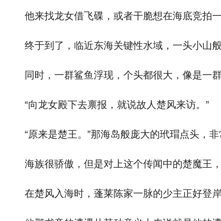
他来找龙女借飞碟，或者干脆想在海底竞拍一
终于到了，临近东海关键性水域，一头小山般的
同时，一群鲨鱼浮现，个头都很大，像是一群
“向龙女殿下去禀报，就说故人楚风来访。”
“原来是楚王。”那海岛般庞大的玳瑁点头，非
海族很骄傲，但是对上这个传闻中的楚魔王，都
在楚风入海时，蓬莱陈家一脉的少主正好登岸