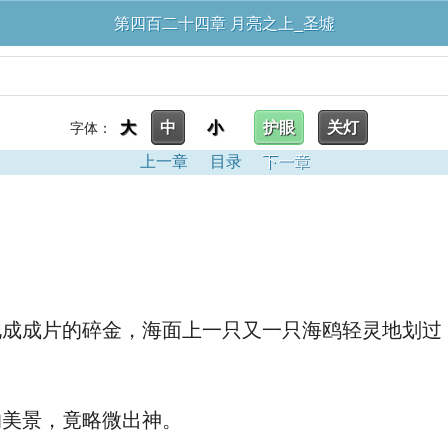
第四百二十四章 月亮之上_圣墟
大
中
小
护眼
关灯
字体：
上一章
目录
下一章
成片的碎金，海面上一只又一只海鸥轻灵地划过
美景，竟略微出神。