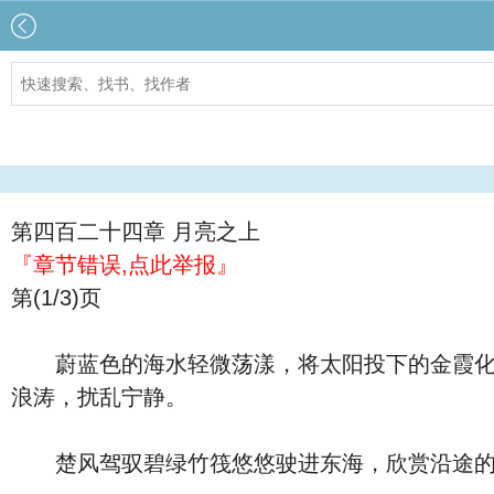
第四百二十四章 月亮之上
『章节错误,点此举报』
第(1/3)页
蔚蓝色的海水轻微荡漾，将太阳投下的金霞化成
浪涛，扰乱宁静。
楚风驾驭碧绿竹筏悠悠驶进东海，欣赏沿途的