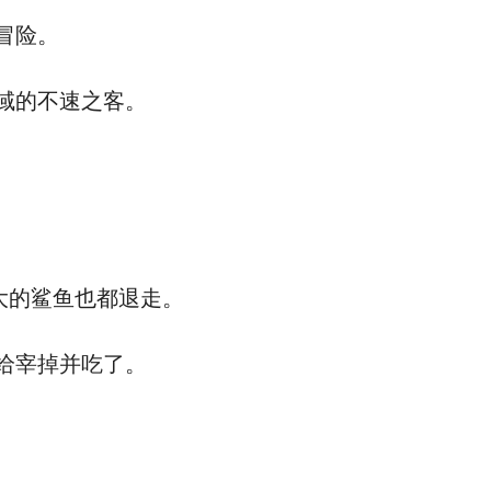
冒险。
域的不速之客。
大的鲨鱼也都退走。
给宰掉并吃了。