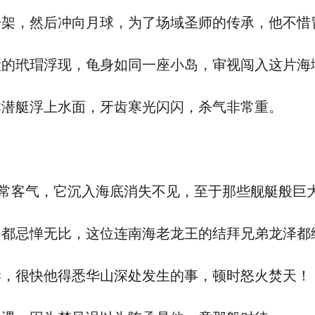
架，然后冲向月球，为了场域圣师的传承，他不惜
玳瑁浮现，龟身如同一座小岛，审视闯入这片海
潜艇浮上水面，牙齿寒光闪闪，杀气非常重。
常客气，它沉入海底消失不见，至于那些舰艇般巨
忌惮无比，这位连南海老龙王的结拜兄弟龙泽都
，很快他得悉华山深处发生的事，顿时怒火焚天！