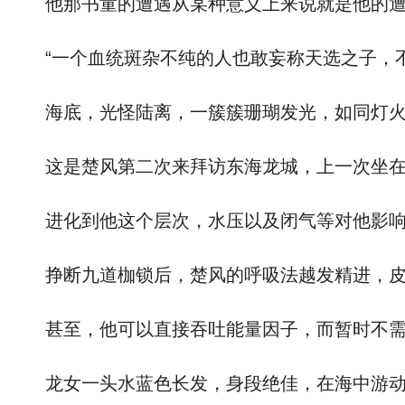
他那书童的遭遇从某种意义上来说就是他的遭
“一个血统斑杂不纯的人也敢妄称天选之子，不
海底，光怪陆离，一簇簇珊瑚发光，如同灯火
这是楚风第二次来拜访东海龙城，上一次坐在飞
进化到他这个层次，水压以及闭气等对他影响
挣断九道枷锁后，楚风的呼吸法越发精进，皮
甚至，他可以直接吞吐能量因子，而暂时不需
龙女一头水蓝色长发，身段绝佳，在海中游动