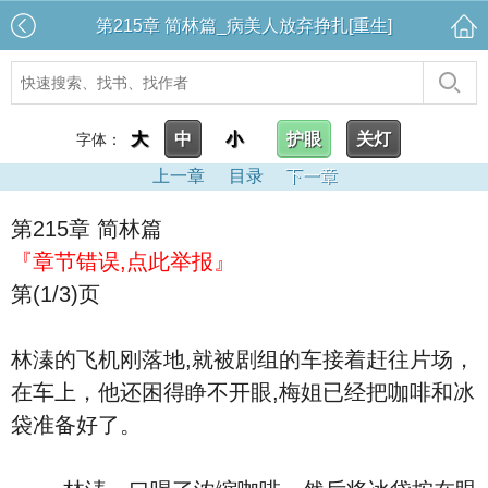
第215章 简林篇_病美人放弃挣扎[重生]
大
中
小
护眼
关灯
字体：
上一章
目录
下一章
第215章 简林篇
『章节错误,点此举报』
第(1/3)页
林溱的飞机刚落地,就被剧组的车接着赶往片场，
在车上，他还困得睁不开眼,梅姐已经把咖啡和冰
袋准备好了。