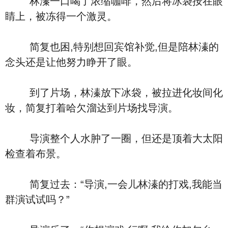
林溱一口喝了浓缩咖啡，然后将冰袋按在眼
睛上，被冻得一个激灵。
简复也困,特别想回宾馆补觉,但是陪林溱的
念头还是让他努力睁开了眼。
到了片场，林溱放下冰袋，被拉进化妆间化
妆，简复打着哈欠溜达到片场找导演。
导演整个人水肿了一圈，但还是顶着大太阳
检查着布景。
简复过去：“导演,一会儿林溱的打戏,我能当
群演试试吗？”