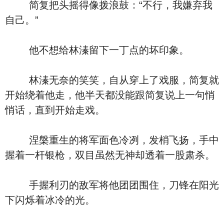
简复把头摇得像拨浪鼓：“不行，我嫌弃我
自己。”
他不想给林溱留下一丁点的坏印象。
林溱无奈的笑笑，自从穿上了戏服，简复就
开始绕着他走，他半天都没能跟简复说上一句悄
悄话，直到开始走戏。
涅槃重生的将军面色冷冽，发梢飞扬，手中
握着一杆银枪，双目虽然无神却透着一股肃杀。
手握利刃的敌军将他团团围住，刀锋在阳光
下闪烁着冰冷的光。