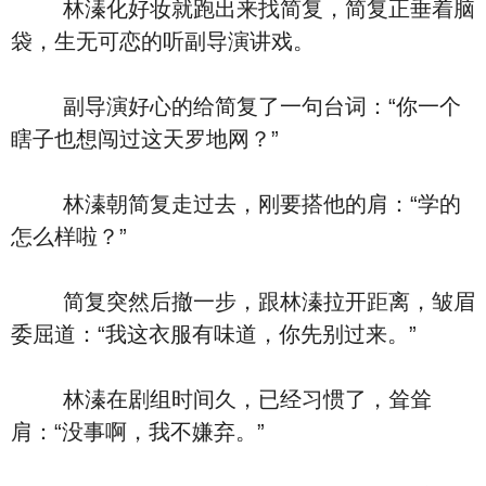
林溱化好妆就跑出来找简复，简复正垂着脑
袋，生无可恋的听副导演讲戏。
副导演好心的给简复了一句台词：“你一个
瞎子也想闯过这天罗地网？”
林溱朝简复走过去，刚要搭他的肩：“学的
怎么样啦？”
简复突然后撤一步，跟林溱拉开距离，皱眉
委屈道：“我这衣服有味道，你先别过来。”
林溱在剧组时间久，已经习惯了，耸耸
肩：“没事啊，我不嫌弃。”