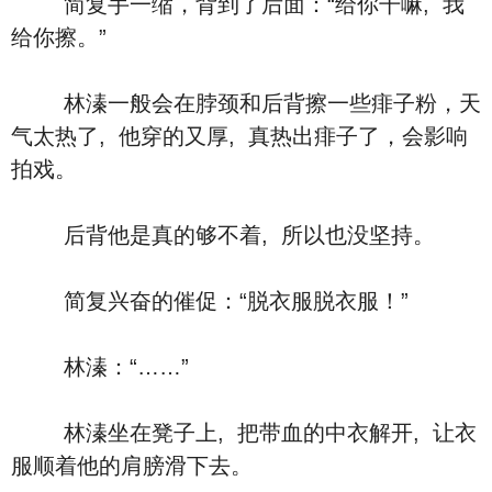
简复手一缩，背到了后面：“给你干嘛, 我
给你擦。”
林溱一般会在脖颈和后背擦一些痱子粉，天
气太热了, 他穿的又厚, 真热出痱子了，会影响
拍戏。
后背他是真的够不着, 所以也没坚持。
简复兴奋的催促：“脱衣服脱衣服！”
林溱：“……”
林溱坐在凳子上, 把带血的中衣解开, 让衣
服顺着他的肩膀滑下去。