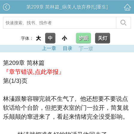
第209章 简林篇_病美人放弃挣扎[重生]
大
中
小
护眼
关灯
字体：
上一章
目录
下一章
第209章 简林篇
『章节错误,点此举报』
第(1/3)页
林溱跟黎容聊完就不生气了, 他还想要不要说点
软话给个台阶，但把更衣室的门一拉开，简复就
乐颠颠的窜进来了，看起来情绪完全没受影响。