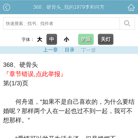
368、硬骨头_我的1979李和何芳
大
中
小
护眼
关灯
字体：
上一章
目录
下一章
368、硬骨头
『章节错误,点此举报』
第(1/3)页
何舟道，“如果不是自己喜欢的，为什么要结
婚呢？那样两个人在一起也过不到一起，我可不
想那样。”