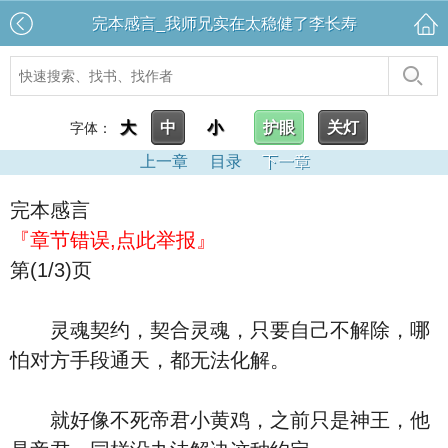
完本感言_我师兄实在太稳健了李长寿
大
中
小
护眼
关灯
字体：
上一章
目录
下一章
完本感言
『章节错误,点此举报』
第(1/3)页
灵魂契约，契合灵魂，只要自己不解除，哪
怕对方手段通天，都无法化解。
就好像不死帝君小黄鸡，之前只是神王，他