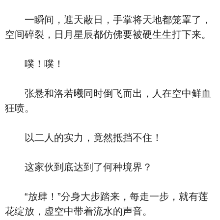
一瞬间，遮天蔽日，手掌将天地都笼罩了，
空间碎裂，日月星辰都仿佛要被硬生生打下来。
噗！噗！
张悬和洛若曦同时倒飞而出，人在空中鲜血
狂喷。
以二人的实力，竟然抵挡不住！
这家伙到底达到了何种境界？
“放肆！”分身大步踏来，每走一步，就有莲
花绽放，虚空中带着流水的声音。