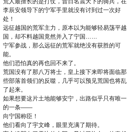
荒人最擅长的是打仗，昔日名震天下的骑兵，在
李辰安领导下的宁军手里就没有讨到过一次好
处！
远征越国的荒军主力，原本以为能够轻易荡平越
国，却不料越国竟然并入了宁国……
宁军参战，那么远征的荒军就绝没有获胜的可
能。
他们恐怕真的再也回不来了。
荒国没有了那八万将士，皇上接下来即将面临那
些部落首领们的反噬，几乎可以预见荒国也将乱
了起来。
如果想要这片土地能够安宁，出路似乎只有唯一
的一条——
向宁国称臣！
他们看向了宇文峰，眼里充满了期待。