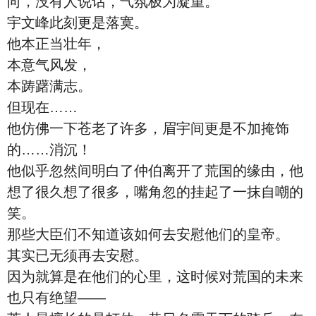
向，没有人说话，气氛极为凝重。
宇文峰此刻更是落寞。
他本正当壮年，
本意气风发，
本踌躇满志。
但现在……
他仿佛一下苍老了许多，眉宇间更是不加掩饰
的……消沉！
他似乎忽然间明白了仲伯离开了荒国的缘由，他
想了很久想了很多，嘴角忽的挂起了一抹自嘲的
笑。
那些大臣们不知道该如何去安慰他们的皇帝。
其实已无须再去安慰。
因为就算是在他们的心里，这时候对荒国的未来
也只有绝望——