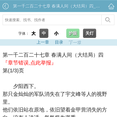
第一千二百二十七章 春满人间（大结局）四_逍遥小贵婿
大
中
小
护眼
关灯
字体：
上一章
目录
下一章
第一千二百二十七章 春满人间（大结局）四
『章节错误,点此举报』
第(1/3)页
夕阳西下。
那只金灿灿的军队消失在了宇文峰等人的视野
里。
他们依旧站在原地，依旧望着金甲营消失的方