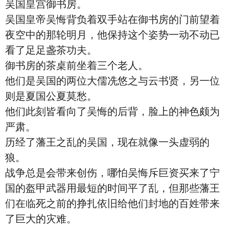
吴国皇宫御书房。
吴国皇帝吴悔背负着双手站在御书房的门前望着
夜空中的那轮明月，他保持这个姿势一动不动已
看了足足盏茶功夫。
御书房的茶桌前坐着三个老人。
他们是吴国的两位大儒冼悠之与云书贤，另一位
则是夏国公夏莫愁。
他们此刻皆看向了吴悔的后背，脸上的神色颇为
严肃。
历经了藩王之乱的吴国，现在就像一头虚弱的
狼。
战争总是会带来创伤，哪怕吴悔斥巨资买来了宁
国的盔甲武器用最短的时间平了乱，但那些藩王
们在临死之前的挣扎依旧给他们封地的百姓带来
了巨大的灾难。