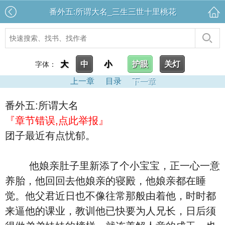
番外五:所谓大名_三生三世十里桃花
大
中
小
护眼
关灯
字体：
上一章
目录
下一章
番外五:所谓大名
『章节错误,点此举报』
团子最近有点忧郁。
他娘亲肚子里新添了个小宝宝，正一心一意
养胎，他回回去他娘亲的寝殿，他娘亲都在睡
觉。他父君近日也不像往常那般由着他，时时都
来逼他的课业，教训他已快要为人兄长，日后须