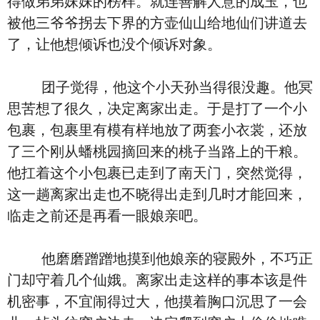
得做弟弟妹妹的榜样。就连善解人意的成玉，也
被他三爷爷拐去下界的方壶仙山给地仙们讲道去
了，让他想倾诉也没个倾诉对象。
团子觉得，他这个小天孙当得很没趣。他冥
思苦想了很久，决定离家出走。于是打了一个小
包裹，包裹里有模有样地放了两套小衣裳，还放
了三个刚从蟠桃园摘回来的桃子当路上的干粮。
他扛着这个小包裹已走到了南天门，突然觉得，
这一趟离家出走也不晓得出走到几时才能回来，
临走之前还是再看一眼娘亲吧。
他磨磨蹭蹭地摸到他娘亲的寝殿外，不巧正
门却守着几个仙娥。离家出走这样的事本该是件
机密事，不宜闹得过大，他摸着胸口沉思了一会