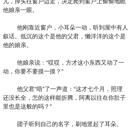
儿，掉头往窗户边走，决定爬到窗户上偷偷地瞧
他娘亲一眼。
他刚靠近窗户，小耳朵一动，听到屋中有人
叙话。低沉的这个是他的父君，懒洋洋的这个是
他的娘亲。
他娘亲说：“哎哎，方才这小东西又动了一
动，你要不要摸一摸？”
他父君“唔”了一声道：“这才七个月，照理
还没长全，怎的这样能折腾，阿离以往在你肚子
里也是这般的吗？”
团子听到自己的名字，刷地竖起了耳朵。