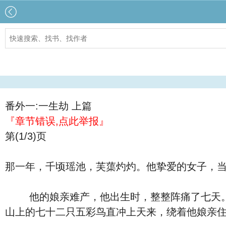
番外一:一生劫 上篇
『章节错误,点此举报』
第(1/3)页
那一年，千顷瑶池，芙蕖灼灼。他挚爱的女子，
他的娘亲难产，他出生时，整整阵痛了七天。天
山上的七十二只五彩鸟直冲上天来，绕着他娘亲