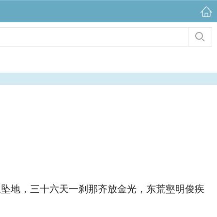
坠地，三十六天一刹那齐放金光，东荒壑明俊疾