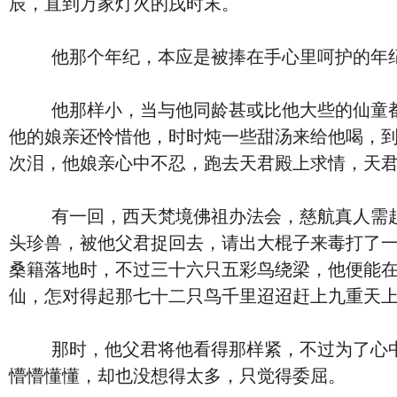
辰，直到万家灯火的戌时末。
他那个年纪，本应是被捧在手心里呵护的年纪。
他那样小，当与他同龄甚或比他大些的仙童都在
他的娘亲还怜惜他，时时炖一些甜汤来给他喝，
次泪，他娘亲心中不忍，跑去天君殿上求情，天
有一回，西天梵境佛祖办法会，慈航真人需赶去
头珍兽，被他父君捉回去，请出大棍子来毒打了一
桑籍落地时，不过三十六只五彩鸟绕梁，他便能
仙，怎对得起那七十二只鸟千里迢迢赶上九重天上
那时，他父君将他看得那样紧，不过为了心中一
懵懵懂懂，却也没想得太多，只觉得委屈。