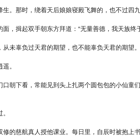
生。那时，绕着天后娘娘寝殿飞舞的，也不过四九
，揖起双手朝东方拜道：“无量善德，我天族终于
从未辜负过天君的期望，也不能辜负天君的期望
逍遥。
朝下看，常能见到头上扎两个圆包包的小仙童们
过。
的慈航真人授他课业。每日里，自辰时被抱上书