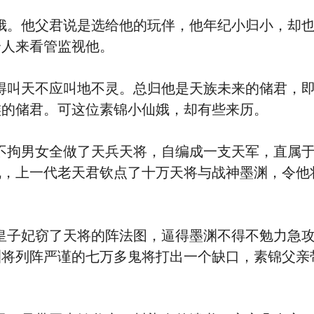
他父君说是选给他的玩伴，他年纪小归小，却也
个人来看管监视他。
天不应叫地不灵。总归他是天族未来的储君，即
族的储君。可这位素锦小仙娥，却有些来历。
男女全做了天兵天将，自编成一支天军，直属于
乱，上一代老天君钦点了十万天将与战神墨渊，令他
妃窃了天将的阵法图，逼得墨渊不得不勉力急攻
渊将列阵严谨的七万多鬼将打出一个缺口，素锦父亲