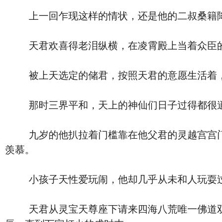
上一回乍现这样的情状，还是他的二叔桑籍降
天君欢喜得老泪纵横，在凌霄殿上当着众臣的面
被上天选定的储君，按照天君的意愿生活着，
那时三界平和，天上的神仙们日子过得都很
九岁的他扒拉着门槛靠在他父君的灵越宫宫门口
羡慕。
小孩子天性爱玩闹，他却几乎从未和人玩耍
天君从灵宝天尊座下请来四海八荒唯一佛道双修