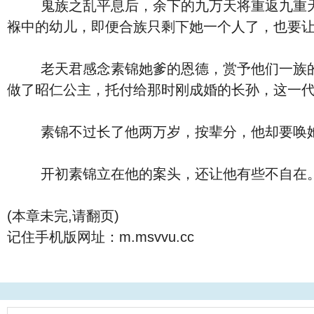
鬼族之乱平息后，余下的九万天将重返九重天，
褓中的幼儿，即便合族只剩下她一个人了，也要
老天君感念素锦她爹的恩德，赏予他们一族的殷
做了昭仁公主，托付给那时刚成婚的长孙，这一
素锦不过长了他两万岁，按辈分，他却要唤她
开初素锦立在他的案头，还让他有些不自在。渐
(本章未完,请翻页)
记住手机版网址：m.msvvu.cc