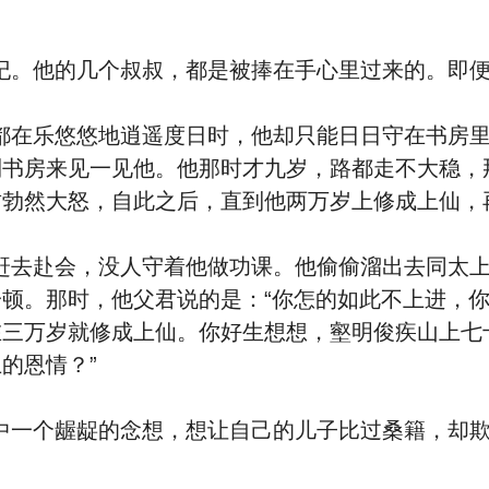
他的几个叔叔，都是被捧在手心里过来的。即便
乐悠悠地逍遥度日时，他却只能日日守在书房里
到书房来见一见他。他那时才九岁，路都走不大稳，
君勃然大怒，自此之后，直到他两万岁上修成上仙，
赴会，没人守着他做功课。他偷偷溜出去同太上
顿。那时，他父君说的是：“你怎的如此不上进，
在三万岁就修成上仙。你好生想想，壑明俊疾山上七
的恩情？”
个龌龊的念想，想让自己的儿子比过桑籍，却欺