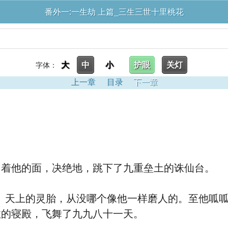
番外一:一生劫 上篇_三生三世十里桃花
大
中
小
护眼
关灯
字体：
上一章
目录
下一章
当着他的面，决绝地，跳下了九重垒土的诛仙台。
上的灵胎，从没哪个像他一样磨人的。至他呱呱
住的寝殿，飞舞了九九八十一天。