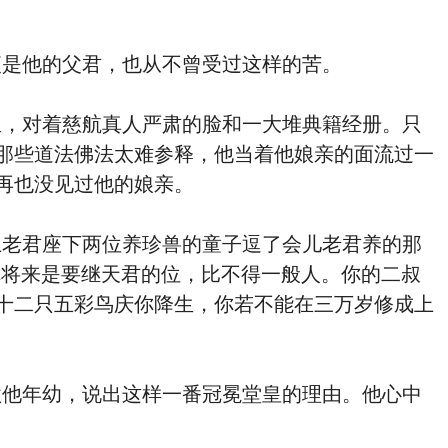
是他的父君，也从不曾受过这样的苦。
，对着慈航真人严肃的脸和一大堆典籍经册。只
那些道法佛法太难参释，他当着他娘亲的面流过一
再也没见过他的娘亲。
老君座下两位养珍兽的童子逗了会儿老君养的那
你将来是要继天君的位，比不得一般人。你的二叔
十二只五彩鸟庆你降生，你若不能在三万岁修成上
他年幼，说出这样一番冠冕堂皇的理由。他心中