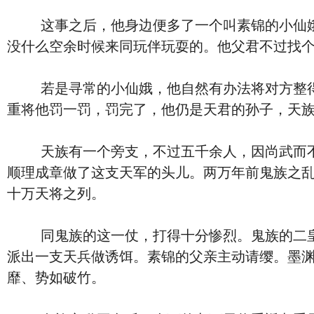
这事之后，他身边便多了一个叫素锦的小仙娥。
没什么空余时候来同玩伴玩耍的。他父君不过找
若是寻常的小仙娥，他自然有办法将对方整得叫
重将他罚一罚，罚完了，他仍是天君的孙子，天
天族有一个旁支，不过五千余人，因尚武而不拘
顺理成章做了这支天军的头儿。两万年前鬼族之
十万天将之列。
同鬼族的这一仗，打得十分惨烈。鬼族的二皇子
派出一支天兵做诱饵。素锦的父亲主动请缨。墨
靡、势如破竹。