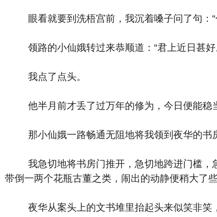
眼看就要到洗梧宫前，我沉着嗓子问了句：“你
领路的小仙娥转过来恭顺道：“君上近日甚好。
我点了点头。
他半月前才丢了过万年的修为，今日便能稳当
那小仙娥一路畅通无阻地将我领到夜华的书房
我急切地将书房门推开，急切地跨进门槛，急切
带倒一两个花瓶古董之类，闹出的动静便稍大了
夜华从案头上的文书堆里抬起头来似笑非笑，揉