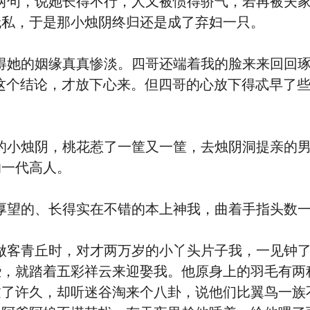
，说她长得不行，人又被惯得骄气，若再被夫家
无私，于是那小烛阴终归还是成了弃妇一只。
的姻缘真真惨淡。四哥还端着我的脸来来回回琢磨
这个结论，才放下心来。但四哥的心放下得忒早了
烛阴，桃花惹了一筐又一筐，去烛阴洞提亲的男
的一代高人。
的、长得实在不错的本上神我，曲着手指头数一
青丘时，对才两万岁的小丫头片子我，一见钟了
些，就踏着五彩祥云来迎娶我。他原身上的羽毛有两
过了许久，却听迷谷淘来个八卦，说他们比翼鸟一族