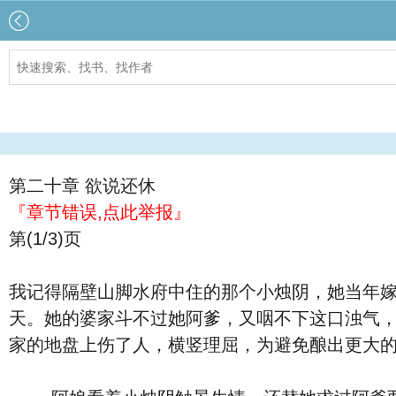
第二十章 欲说还休
『章节错误,点此举报』
第(1/3)页
我记得隔壁山脚水府中住的那个小烛阴，她当年
天。她的婆家斗不过她阿爹，又咽不下这口浊气
家的地盘上伤了人，横竖理屈，为避免酿出更大