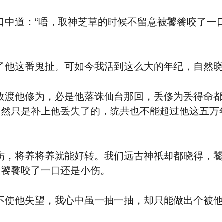
道：“唔，取神芝草的时候不留意被饕餮咬了一口
他这番鬼扯。可如今我活到这么大的年纪，自然晓
他修为，必是他落诛仙台那回，丢修为丢得命都
自然只是补上他丢失了的，统共也不能超过他这五万
将养将养就能好转。我们远古神祇却都晓得，饕
被饕餮咬了一口还是小伤。
他失望，我心中虽一抽一抽，却只能做出个被他唬