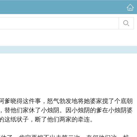
阿爹晓得这件事，怒气勃发地将她婆家搅了个底朝
，替他们家休了小烛阴。因小烛阴的爹在小烛阴婆
的这纸状子，断了他们两家的牵连。