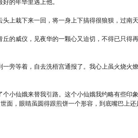
好的年华里遇上他。
上栽下来一回，将一身上下搞得很狼狈，过南天
的威仪，见夜华的一颗心又迫切，不得已只得再
旁等着，自去洗梧宫通报了。我心上虽火烧火燎
小仙娥来替我引路。这个小仙娥我约略有些印象
过世面，眼睛虽圆得跟煎饼一个形容，到底嘴巴上还