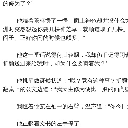
的修为了？”
他端着茶杯愣了一愣，面上神色却并没什么大起
洲时突然想起你要几棵神芝草，就顺道取了几棵
闷子。正好你闲的时候也颇多。”
他这一番话说得何其轻飘，我却仍旧记得阿爹当
折颜送过来给我时，却为什么要瞒着我？”
他挑眉做讶然状道：“哦？竟有这种事？折颜竟
翻桌上的公文边道：“我天生修为便比一般的仙高
我瞧着他笼在袖中的右臂，温声道：“你今日添
他正翻着文书的左手停了。