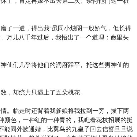
休了，肯定再嫁不出去第二次。奈何他们这一桩
了一遭，得出我“虽同小烛阴一般娇气，但长得
些。万儿八千年过后，我悟出了一个道理：命里头
神仙们几乎将他们的洞府踩平。托这些男神仙的
数，却统共只遇上了五朵桃花。
情。临走时还背着我爹娘将我拉到一旁，拔下两
种颜色，一种红的一种青的，我瞧着花枝招展的挺
不能同外族通婚，比翼鸟的九皇子回去信誓旦旦说