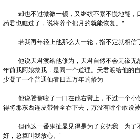
却也不过微微一顿，又继续不紧不慢地翻，口中
药君也瞧过了，说将养个把月的就能恢复。”
若我再年轻上他那么大一轮，指不定就相信了
他说天君渡给他修为，天君自然不会无缘无故渡
年前我阿娘救我，是同一个道理。天君渡给他的
少凝了一个普通仙者四五万年的修为。
他说饕餮咬了一口在他右臂上，不过一个小伤，
得将那东西连皮带骨全吞下去，万没有哪个敢说
但他这一番鬼扯显见得是为了安抚我。为了不使
好，总算叫我放心。”