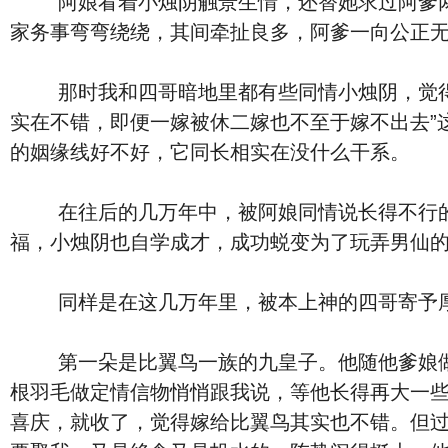
阿娘看着小烛阴触景生情，还替她求过阿爹两句
家务事弯弯绕绕，其间牵扯良多，阿爹一向公正
那时我和四哥暗地里都有些同情小烛阴，觉得她
实在不错，即便一嫁被休二嫁也不至于嫁不出去”
的姻缘线好不好，它同长相实在没什么干系。
在往后的几万年中，被阿娘同情说长得不行的小
福，小烛阴也自学成才，成功蜕变为了玩弄男仙
同样是在这几万年里，被本上神的四哥寄予厚望
第一朵是比翼鸟一族的九皇子。他随他爹娘做客
根羽毛做定情信物悄悄跟我说，等他长得再大一
喜庆，就收了，觉得嫁给比翼鸟其实也不错。但