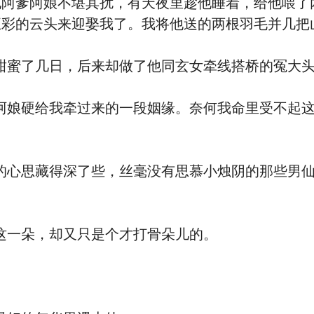
他阿爹阿娘不堪其扰，有天夜里趁他睡着，给他喂了
五彩的云头来迎娶我了。我将他送的两根羽毛并几把
蜜了几日，后来却做了他同玄女牵线搭桥的冤大
硬给我牵过来的一段姻缘。奈何我命里受不起这
思藏得深了些，丝毫没有思慕小烛阴的那些男仙
一朵，却又只是个才打骨朵儿的。