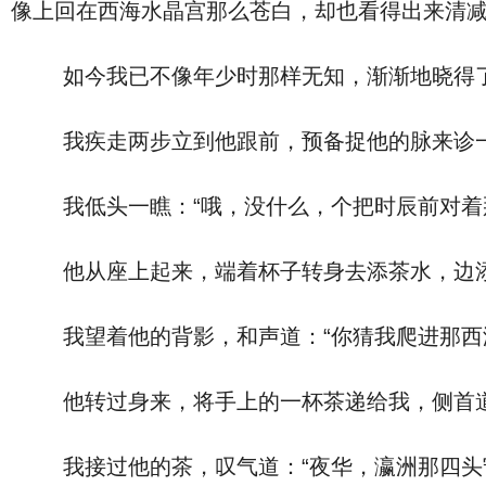
像上回在西海水晶宫那么苍白，却也看得出来清
如今我已不像年少时那样无知，渐渐地晓得了
我疾走两步立到他跟前，预备捉他的脉来诊一诊
我低头一瞧：“哦，没什么，个把时辰前对着那
他从座上起来，端着杯子转身去添茶水，边添边
我望着他的背影，和声道：“你猜我爬进那西海
他转过身来，将手上的一杯茶递给我，侧首道：
我接过他的茶，叹气道：“夜华，瀛洲那四头守