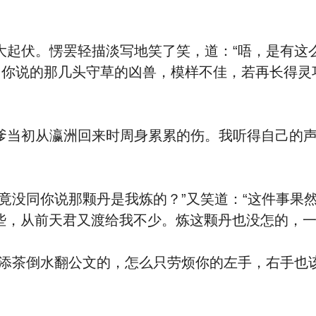
伏。愣罢轻描淡写地笑了笑，道：“唔，是有这么
。你说的那几头守草的凶兽，模样不佳，若再长得灵
初从瀛洲回来时周身累累的伤。我听得自己的声音
没同你说那颗丹是我炼的？”又笑道：“这件事果然
些，从前天君又渡给我不少。炼这颗丹也没怎的，一
茶倒水翻公文的，怎么只劳烦你的左手，右手也该