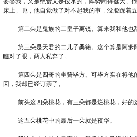
要娶我，又是绝食又是投水的，阵势闹得挺大。
床上。呃，他自觉做了对不起我的事，没脸踩着
第二朵是鬼族的二皇子离镜。算来我和他也甜
第三朵是天君的二儿子桑籍。这个算是阿爹阿娘
瞧对了眼，两人私奔了。
第四朵是四哥的坐骑毕方。可毕方实在将他的心
回，我却已经订亲了。
前头这四朵桃花，有三朵都是烂桃花，好的这
这五朵桃花中的最后一朵就是夜华。