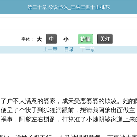
第二十章 欲说还休_三生三世十里桃花
大
中
小
护眼
关灯
字体：
上一章
目录
下一章
嫁了户不大满意的婆家，成天受恶婆婆的欺凌。她的
，便呈了个状子到狐狸洞跟前，想请我阿爹出面做主
的祸事，阿爹左右斟酌，打算准了小烛阴婆家递上来