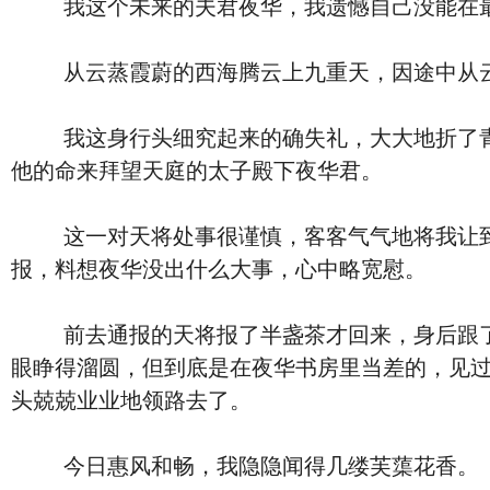
我这个未来的夫君夜华，我遗憾自己没能在最
从云蒸霞蔚的西海腾云上九重天，因途中从云头
我这身行头细究起来的确失礼，大大地折了青丘
他的命来拜望天庭的太子殿下夜华君。
这一对天将处事很谨慎，客客气气地将我让到一
报，料想夜华没出什么大事，心中略宽慰。
前去通报的天将报了半盏茶才回来，身后跟了个
眼睁得溜圆，但到底是在夜华书房里当差的，见
头兢兢业业地领路去了。
今日惠风和畅，我隐隐闻得几缕芙蕖花香。